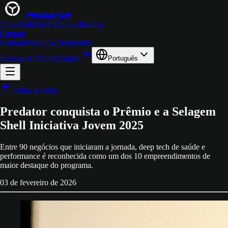
PREDATOR
Sobre
Soluções
P&D
Gov
Insights
Contato
Contato
Perguntas frequentes
Acessar o Trainer
Trainer
Português
Voltar ao blog
Predator conquista o Prêmio e a Selagem
Shell Iniciativa Jovem 2025
Entre 90 negócios que iniciaram a jornada, deep tech de saúde e
performance é reconhecida como um dos 10 empreendimentos de
maior destaque do programa.
03 de fevereiro de 2026